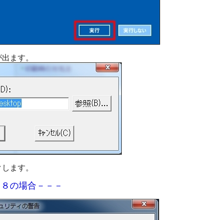
出ます。
します。
７・８の場合－－－